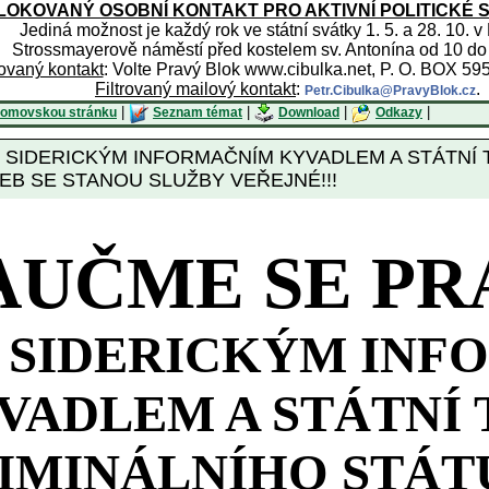
OKOVANÝ OSOBNÍ KONTAKT PRO AKTIVNÍ POLITICKÉ 
Jediná možnost je každý rok ve státní svátky 1. 5. a 28. 10. v
Strossmayerově náměstí před kostelem sv. Antonína od 10 do
rovaný kontakt
: Volte Pravý Blok www.cibulka.net, P. O. BOX 59
Filtrovaný mailový kontakt
:
.
Petr.Cibulka@PravyBlok.cz
|
|
|
|
domovskou stránku
Seznam témat
Download
Odkazy
SIDERICKÝM INFORMAČNÍM KYVADLEM A STÁTNÍ 
EB SE STANOU SLUŽBY VEŘEJNÉ!!!
AUČME SE PR
 SIDERICKÝM IN
VADLEM A STÁTNÍ 
IMINÁLNÍHO STÁT