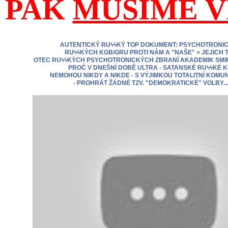
PAK
MUSÍME V
AUTENTICKÝ RUϟϟKÝ TOP DOKUMENT: PSYCHOTRONI
RUϟϟKÝCH KGB/GRU PROTI NÁM A "NAŠE" = JEJICH T
OTEC RUϟϟKÝCH PSYCHOTRONICKÝCH ZBRANÍ AKADEMIK SMI
PROČ V DNEŠNÍ DOBĚ ULTRA - SATANSKÉ RUϟϟKÉ 
NEMOHOU NIKDY A NIKDE - S VÝJIMKOU TOTALITNÍ KOMUN
- PROHRÁT ŽÁDNÉ TZV. "DEMOKRATICKÉ" VOLBY...!!