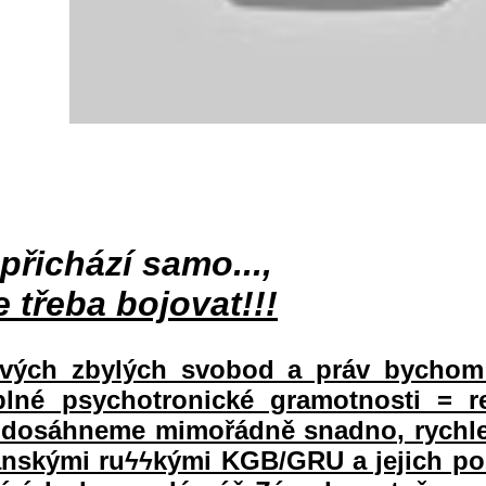
přichází samo...,
 třeba bojovat!!!
vých zbylých svobod a práv bychom 
plné psychotronické gramotnosti = re
dosáhneme mimořádně snadno, rychle a
anskými ru
ϟϟ
kými KGB/GRU a jejich poz