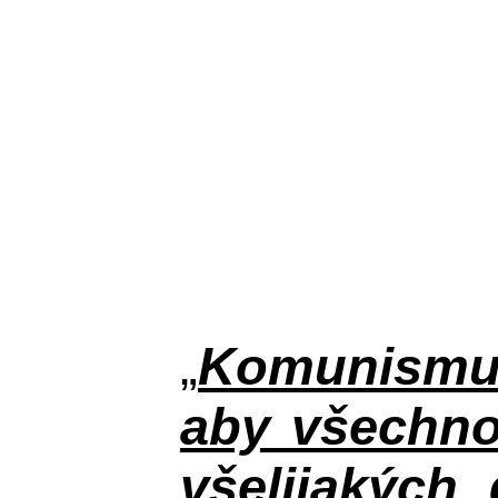
„
Komunismus
aby všechno
všelijakých