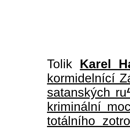
Tolik
Karel H
kormidelnící Z
satanských ru
kriminální mo
totálního zot