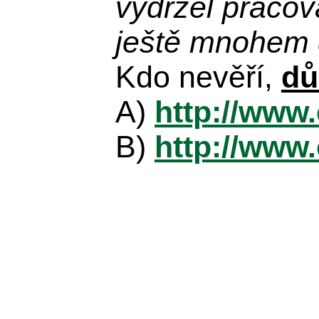
vydržel praco
ještě mnohem d
Kdo nevěří,
dů
A)
http://www
B)
http://www