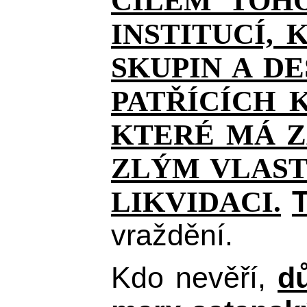
CÍLEM TOHO
INSTITUCÍ,
SKUPIN A D
PATŘÍCÍCH 
KTERÉ MÁ Z
ZLÝM VLAST
T
LIKVIDACI.
vraždění.
Kdo nevěří,
d