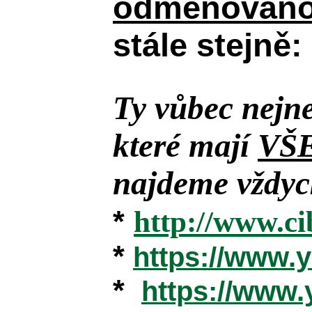
odměňováno 
stále stejně:
Ty vůbec nejne
které mají
VŠ
najdeme vždyck
*
http://www.ci
*
https://www
*
https://www