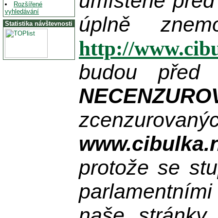
umístěné před
Rozšířené
vyhledávání
úplně znem
Statistika návštevnosti
http://www.cib
budou před 
NECENZURO
zcenzurovanýc
www.cibulka.
protože se stu
parlamentními
naše stránky