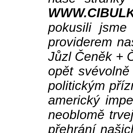
WWW.CIBULK
pokusili jsme
providerem na
Jůzl Čeněk + Č
opět svévolně
politickým př
americký impe
neoblomě trvej
přehrání našic