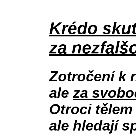
Krédo
skut
za nezfal
Zotročení k 
ale
za svobod
Otroci tělem
ale hledají s