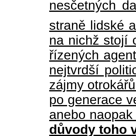
nesčetných da
straně lidské 
na nichž stojí 
řízených agent
nejtvrdší pol
zájmy otrokář
po generace 
anebo naopak ne
důvody toho v