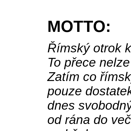
MOTTO:
Římský otrok 
To přece nelze
Zatím co římsk
pouze dostatek
dnes svobodn
od rána do več