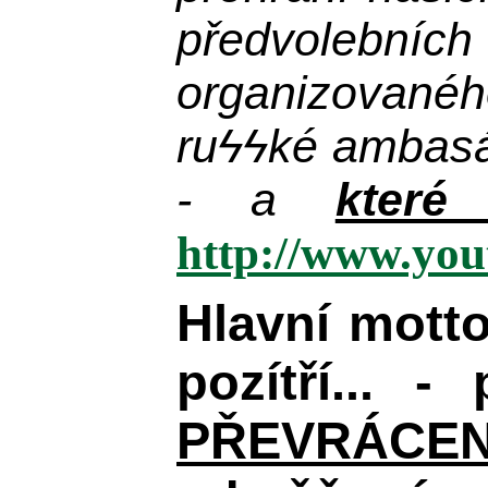
předvolebníc
organizovanéh
ru
ϟϟ
ké ambas
- a
které
http://www.yo
Hlavní mott
pozítří... 
PŘEVRÁCENÉM 