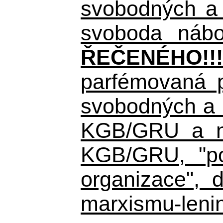
svobodných a 
svoboda nábož
ŘEČENÉHO!!!
parfémovaná p
svobodných a d
KGB/GRU a nás
KGB/GRU,
"po
organizace", d
marxismu-lenin