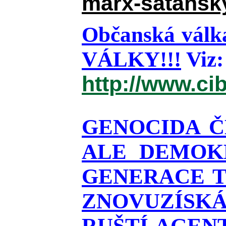
marx-satanský
Občanská válka
VÁLKY!!!
Viz:
http://www.ci
GENOCIDA Č
ALE DEMOKR
GENERACE T
ZNOVUZÍSKÁ
RUŠTÍ AGEN