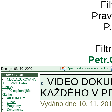
Fi
Prav
P
Fil
Petr
|
Zpět na domovskou stránku
|
Dnes je: 03. 10. 2020
PRAVÝ BLOK
VIDEO DOKUM
NECENZUROVANÁ
TELEVIZE Petra
Cibulky
KAŽDÉHO V PR
100 nejčtenějších
článků
AKTUALITY
O nás
Vydáno dne 10. 11. 201
Programy
Dokumenty