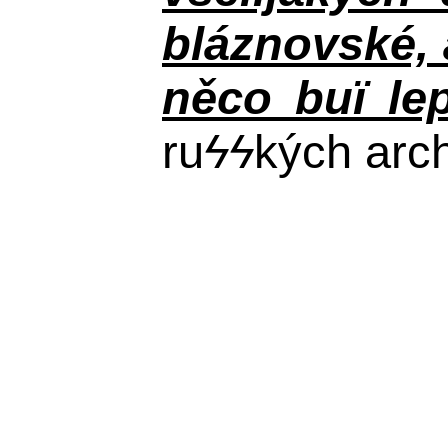
bláznovské, a
něco buï le
ru
ϟϟ
kých arch