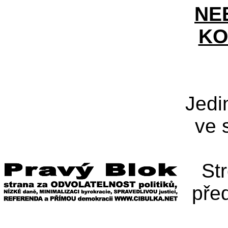
NE
KO
Jedi
ve 
St
pře