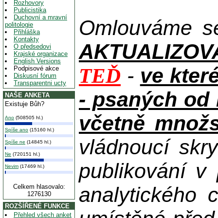
Rozhovory
Publicistika
Duchovní a mravní
Omlouváme se 
politologie
Přihláška
Kontakty
AKTUALIZOVAN
O předsedovi
Krajské organizace
English Versions
-
ve kter
TEĎ
Podpisové akce
Diskusní fórum
Transparentni ucty
- psaných od 
NAŠE ANKETA
Existuje Bůh?
včetně množst
Ano
(508505 hl.)
Spíše ano
(15160 hl.)
vládnoucí skry
Spíše ne
(14845 hl.)
Ne
(720151 hl.)
publikování v
Nevim
(17469 hl.)
Celkem hlasovalo:
analytického 
1276130
ROZŠÍŘENÉ FUNKCE
Přehled všech anket