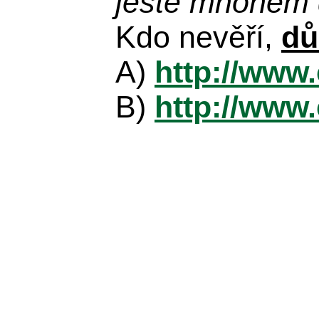
ještě mnohem d
Kdo nevěří,
dů
A)
http://www
B)
http://www