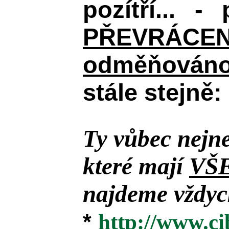
pozítří... 
PŘEVRÁCENÉM 
odměňováno 
stále stejně:
Ty vůbec nejne
které mají
VŠ
najdeme vždyck
*
http://www.ci