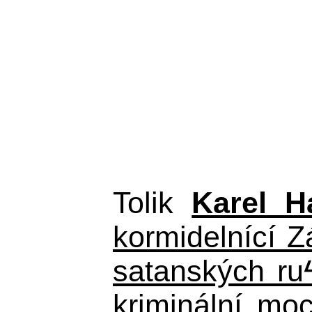
Tolik
Karel H
kormidelnící Z
satanských ru
kriminální mo