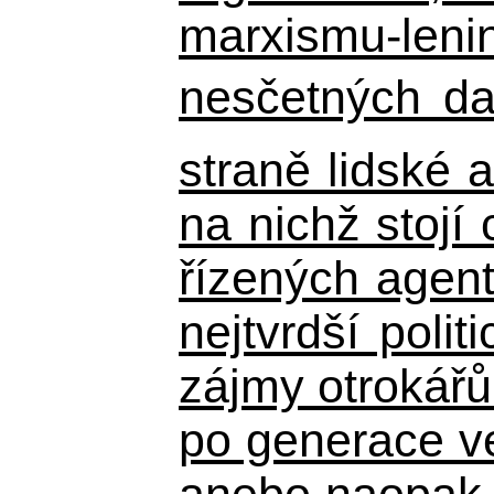
marxismu-lenin
nesčetných da
straně lidské 
na nichž stojí 
řízených agent
nejtvrdší pol
zájmy otrokář
po generace 
anebo naopak ne