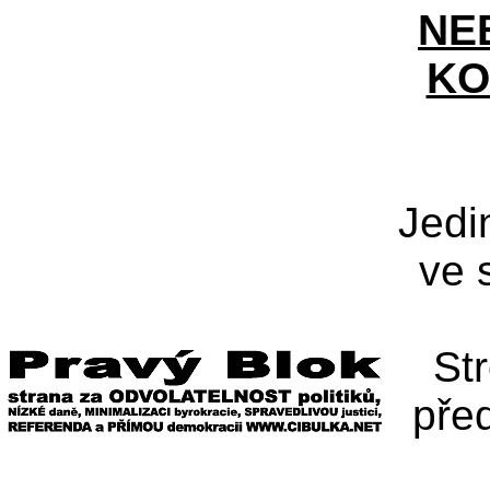
NE
KO
Jedi
ve 
St
pře