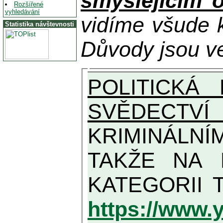
smýšlejícím 
Rozšířené
vyhledávání
vidíme všude 
Statistika návštevnosti
Důvody jsou ve
POLITICKÁ
SVĚDECTVÍ
KRIMINÁLNÍ
TAKŽE NA MAXIMÁLNÍ MOŽNO
https://www