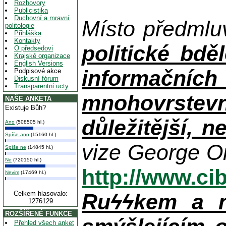
Rozhovory
Publicistika
Duchovní a mravní
Místo předml
politologie
Přihláška
Kontakty
politické bděl
O předsedovi
Krajské organizace
English Versions
informačních
Podpisové akce
Diskusní fórum
Transparentni ucty
mnohovrstevn
NAŠE ANKETA
Existuje Bůh?
důležitější, 
Ano
(508505 hl.)
Spíše ano
(15160 hl.)
vize George Or
Spíše ne
(14845 hl.)
Ne
(720150 hl.)
http://www.ci
Nevim
(17469 hl.)
Celkem hlasovalo:
Ruϟϟkem a n
1276129
ROZŠÍŘENÉ FUNKCE
Přehled všech anket