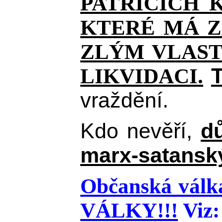
PATŘÍCÍCH 
KTERÉ MÁ Z
ZLÝM VLAST
T
LIKVIDACI.
vraždění.
Kdo nevěří,
d
marx-satanský
Občanská válka
VÁLKY!!!
Viz: