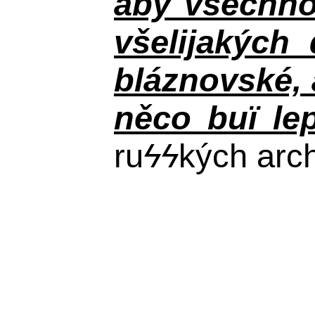
aby všechno
všelijakých
bláznovské, a
něco buï le
ru
ϟϟ
kých arch