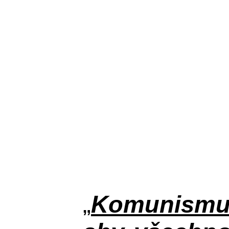
„
Komunismus