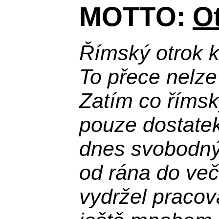
MOTTO:
Ot
Římský otrok 
To přece nelze
Zatím co římsk
pouze dostatek
dnes svobodn
od rána do več
vydržel praco