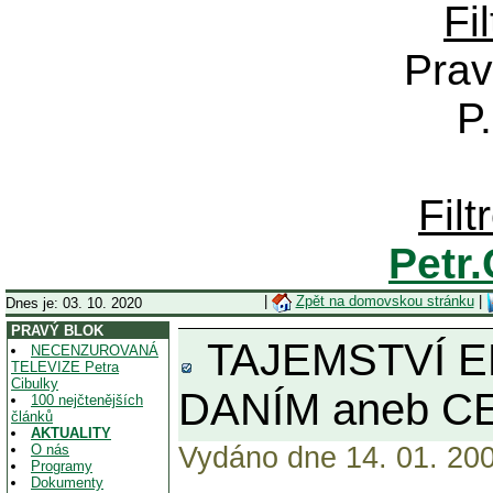
Fi
Prav
P
Fil
Petr
|
Zpět na domovskou stránku
|
Dnes je: 03. 10. 2020
PRAVÝ BLOK
TAJEMSTVÍ 
NECENZUROVANÁ
TELEVIZE Petra
Cibulky
DANÍM aneb CE
100 nejčtenějších
článků
AKTUALITY
O nás
Vydáno dne 14. 01. 200
Programy
Dokumenty