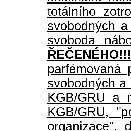
totálního zot
svobodných a 
svoboda nábož
ŘEČENÉHO!!!
parfémovaná p
svobodných a d
KGB/GRU a nás
KGB/GRU,
"po
organizace", d