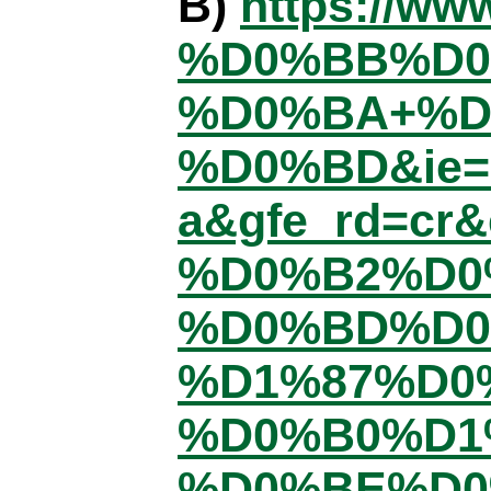
B)
https://
%D0%BB%D0
%D0%BA+%D
%D0%BD&ie=utf
a&gfe_rd=cr&
%D0%B2%D0
%D0%BD%D0
%D1%87%D0
%D0%B0%D1
%D0%BE%D0