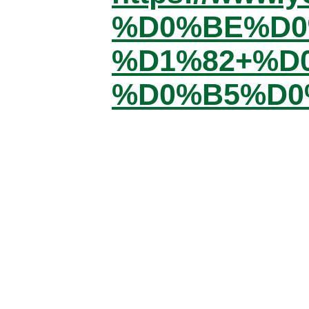
%D0%BE%D0
%D1%82+%D
%D0%B5%D0