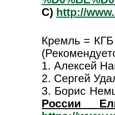
C)
http://www
Кремль = КГБ 
(Рекомендуетс
1. Алексей Н
2. Сергей Уд
3. Борис Нем
Росси
и
Ел