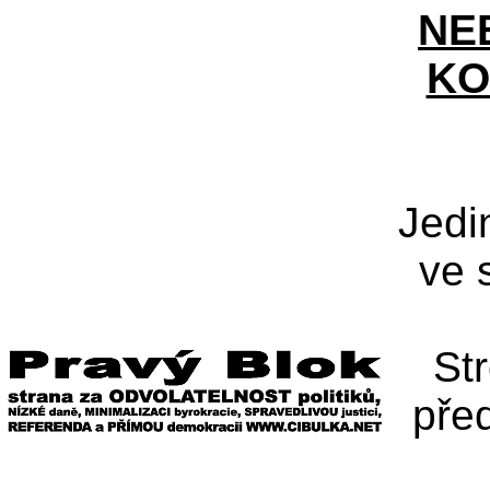
NE
KO
Jedi
ve 
St
pře