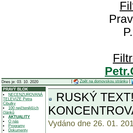
Fi
Prav
P
Fil
Petr
|
Zpět na domovskou stránku
|
Dnes je: 03. 10. 2020
PRAVÝ BLOK
RUSKÝ TEXT!
NECENZUROVANÁ
TELEVIZE Petra
Cibulky
KONCENTROVA
100 nejčtenějších
článků
AKTUALITY
O nás
Vydáno dne 26. 01. 201
Programy
Dokumenty