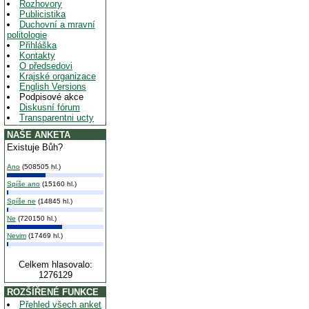
Rozhovory
Publicistika
Duchovní a mravní
politologie
Přihláška
Kontakty
O předsedovi
Krajské organizace
English Versions
Podpisové akce
Diskusní fórum
Transparentni ucty
NAŠE ANKETA
Existuje Bůh?
Ano
(508505 hl.)
Spíše ano
(15160 hl.)
Spíše ne
(14845 hl.)
Ne
(720150 hl.)
Nevim
(17469 hl.)
Celkem hlasovalo:
1276129
ROZŠÍŘENÉ FUNKCE
Přehled všech anket