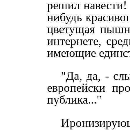
решил навести! 
нибудь красивог
цветущая пышны
интернете, сре
имеющие единст
"Да, да, - с
европейски пр
публика..."
Иронизирующи