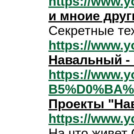
https://www.
и мноие друг
Секретные те
https://www
Навальный - 
https://www
B5%D0%BA%
Проекты "На
https://www
На что живет