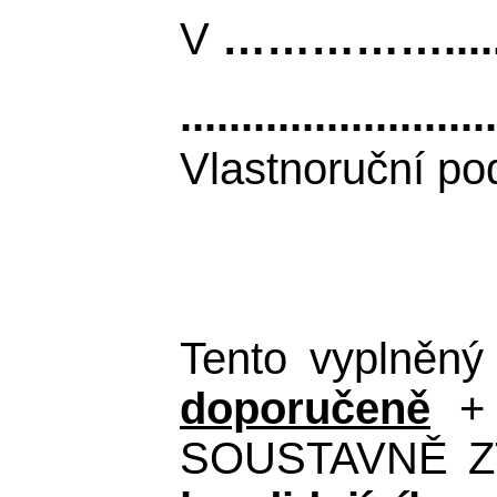
V
……………............
..........................
Vlastnoruční po
Tento vyplněn
doporučeně
+ 
SOUSTAVNĚ ZTR