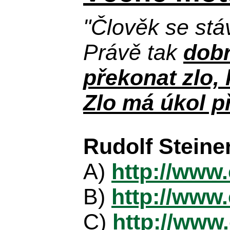
"Člověk se stá
Právě tak
dobr
překonat zlo, 
Zlo má úkol př
Rudolf Steine
A)
http://www
B)
http://www
C)
http://www