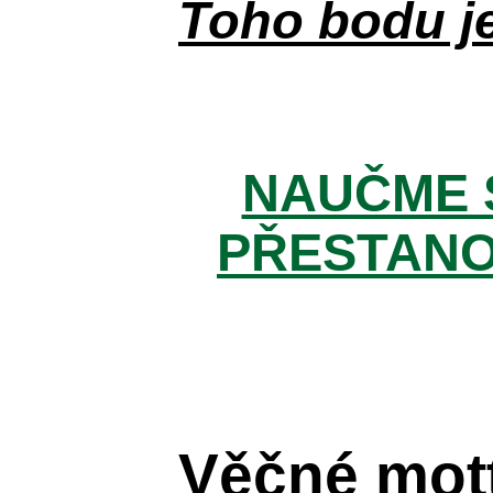
Toho bodu j
NAUČME 
PŘESTANO
Věčné mot