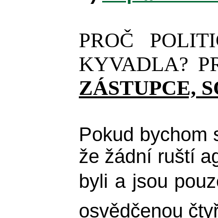
PROČ POLIT
KYVADLA? P
ZÁSTUPCE, 
Pokud bychom sn
že žádní ruští a
byli a jsou pou
osvědčenou čtyř