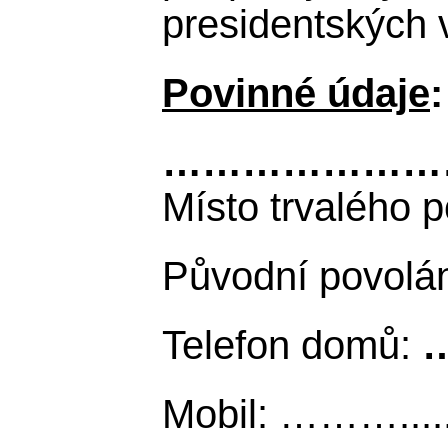
presidentských 
Povinné údaje
:
……………………….........
Místo trvalého 
Původní povolá
Telefon domů:
…
Mobil: ……….....