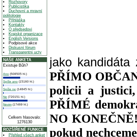
Rozhovory
Publicistika
Duchovní a mravní
politologie
Přihláška
Kontakty
O předsedovi
Krajské organizace
English Versions
Podpisové akce
Diskusní fórum
Transparentni ucty
jako kandidáta 
NAŠE ANKETA
Existuje Bůh?
PŘÍMO OBČANY
Ano
(508505 hl.)
Spíše ano
(15160 hl.)
policii a jus
Spíše ne
(14845 hl.)
Ne
(720151 hl.)
PŘÍMÉ demokra
Nevim
(17469 hl.)
NO KONEČNĚ! V
Celkem hlasovalo:
1276130
pokud nechcem
ROZŠÍŘENÉ FUNKCE
Přehled všech anket