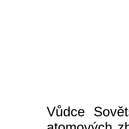
Vůdce Sovět
atomových zb