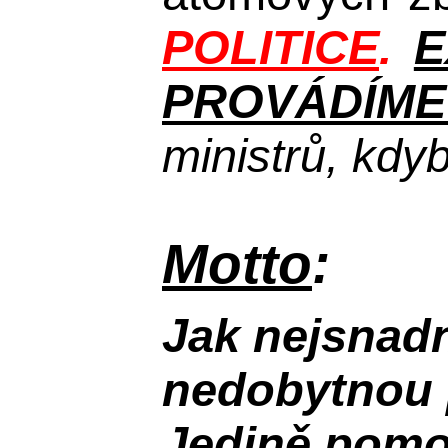
POLITICE
.
E
PROVÁDÍME 
ministrů, kdy
Motto
:
Jak nejsnadn
nedobytnou 
Jedině pomoc