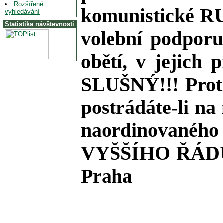
Rozšířené
komunistické RU
vyhledávání
Statistika návštevnosti
volební podpor
obětí, v jej
SLUŠNÝ!!! Proto
postrádáte-li n
naordinované
VYŠŠÍHO ŘÁDU z
Praha