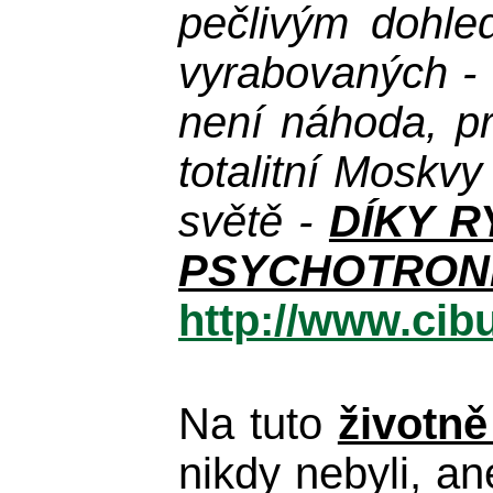
pečlivým dohle
vyrabovaných - v
není náhoda, pr
totalitní Moskv
světě -
DÍKY R
PSYCHOTRON
http://www.cib
Na tuto
životně
nikdy nebyli, an