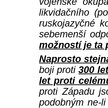
vojenské okupa
likvidačního (p
ruskojazyčné k
sebemenší odpor
možností je ta 
Naprosto stejn
boji proti
300 le
let proti celé
proti Západu j
podobným ne-li 