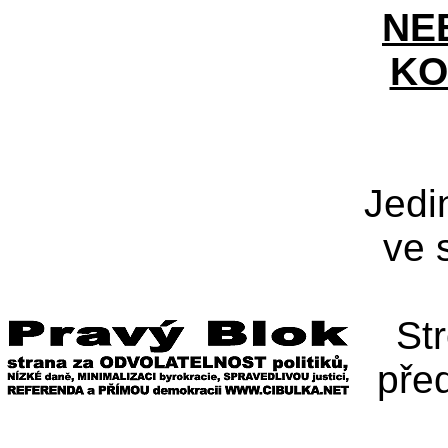
NE
KO
Jedi
ve 
St
pře