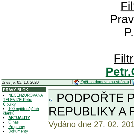
Fi
Prav
P
Fil
Petr
|
Zpět na domovskou stránku
|
Dnes je: 03. 10. 2020
PRAVÝ BLOK
PODPOŘTE P
NECENZUROVANÁ
TELEVIZE Petra
Cibulky
REPUBLIKY A
100 nejčtenějších
článků
AKTUALITY
O nás
Vydáno dne 27. 02. 201
Programy
Dokumenty