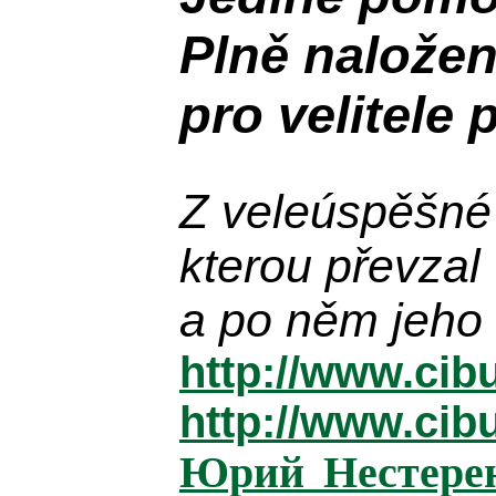
Plně n
alože
pro velitele 
Z
veleúspěšné
kterou
převzal 
a po něm jeho
http://www.cib
http://www.cib
Юрий Нестерен