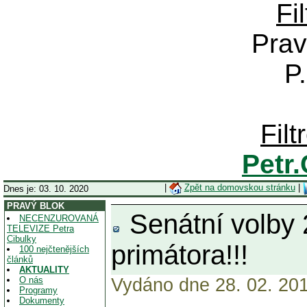
Fi
Prav
P
Fil
Petr
|
Zpět na domovskou stránku
|
Dnes je: 03. 10. 2020
PRAVÝ BLOK
Senátní volby 
NECENZUROVANÁ
TELEVIZE Petra
Cibulky
primátora!!!
100 nejčtenějších
článků
AKTUALITY
O nás
Vydáno dne 28. 02. 201
Programy
Dokumenty