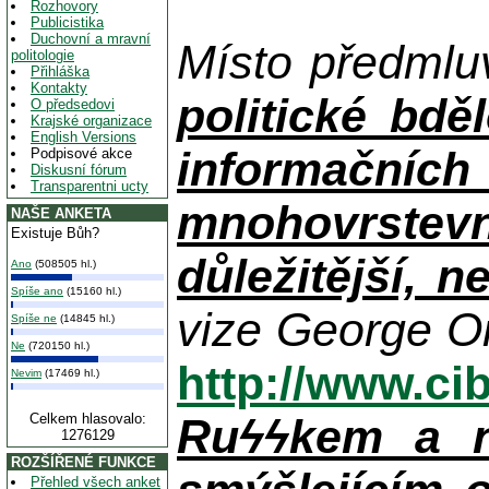
Rozhovory
Publicistika
Duchovní a mravní
Místo předml
politologie
Přihláška
Kontakty
politické bděl
O předsedovi
Krajské organizace
English Versions
informačních
Podpisové akce
Diskusní fórum
Transparentni ucty
mnohovrstevn
NAŠE ANKETA
Existuje Bůh?
důležitější, 
Ano
(508505 hl.)
Spíše ano
(15160 hl.)
vize George Or
Spíše ne
(14845 hl.)
Ne
(720150 hl.)
http://www.ci
Nevim
(17469 hl.)
Celkem hlasovalo:
Ruϟϟkem a n
1276129
ROZŠÍŘENÉ FUNKCE
Přehled všech anket