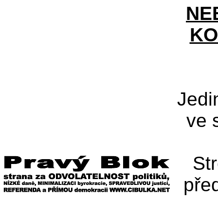
NE
KO
Jedi
ve 
St
pře