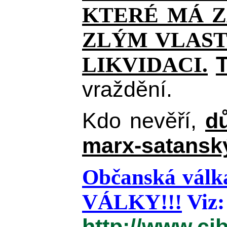
KTERÉ MÁ Z
ZLÝM VLAST
T
LIKVIDACI.
vraždění.
Kdo nevěří,
d
marx-satanský
Občanská válka
VÁLKY!!!
Viz:
http://www.ci