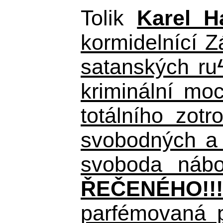
Tolik
Karel H
kormidelnící Z
satanských ru
kriminální mo
totálního zot
svobodných a 
svoboda nábož
ŘEČENÉHO!!!
parfémovaná p