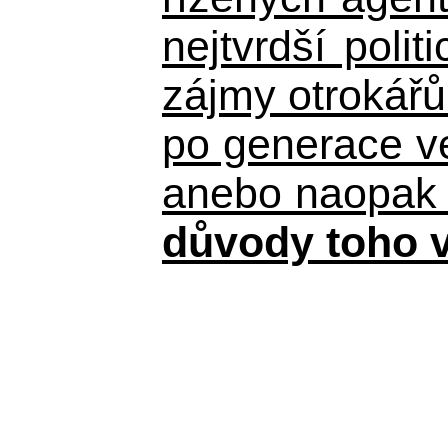
nejtvrdší pol
zájmy otrokář
po generace 
anebo naopak ne
důvody toho v