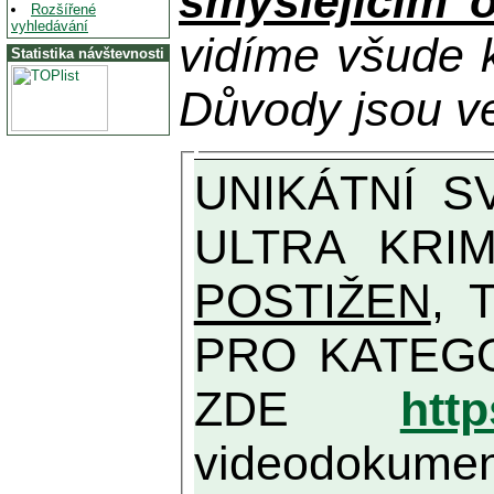
smýšlejícím 
Rozšířené
vyhledávání
vidíme všude 
Statistika návštevnosti
Důvody jsou ve
UNIKÁTNÍ SVĚDECTVÍ ZE SOUČASNOSTI: PŘEDSEDA VLASTIZRÁDNÉ VLÁDY KGB MIMOŘÁDNĚ DETAILNĚ O
ULTRA KRI
POSTIŽEN
, TAK
PRO KATEGORII TĚCH VŮBEC NEJVYŠŠÍCH 
ZDE
htt
videodokument 