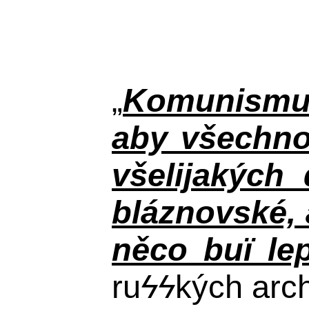
„
Komunismus
aby všechno
všelijakých
bláznovské, a
něco buï le
ru
ϟϟ
kých arch