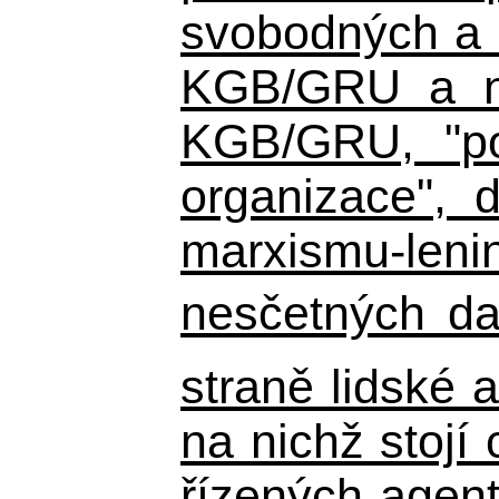
svobodných a d
KGB/GRU a nás
KGB/GRU,
"po
organizace", d
marxismu-lenin
nesčetných da
straně lidské 
na nichž stojí 
řízených agent