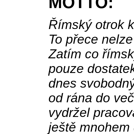
MOTTO:
Římský otrok 
To přece nelze
Zatím co římsk
pouze dostatek
dnes svobodn
od rána do več
vydržel praco
ještě mnohem d