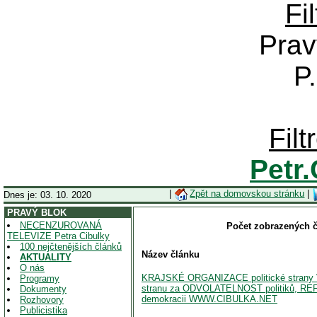
Fi
Prav
P
Fil
Petr
|
Zpět na domovskou stránku
|
Dnes je: 03. 10. 2020
PRAVÝ BLOK
NECENZUROVANÁ
Počet zobrazených č
TELEVIZE Petra Cibulky
100 nejčtenějších článků
Název článku
AKTUALITY
O nás
KRAJSKÉ ORGANIZACE politické strany V
Programy
stranu za ODVOLATELNOST politiků, 
Dokumenty
demokracii WWW.CIBULKA.NET
Rozhovory
Publicistika