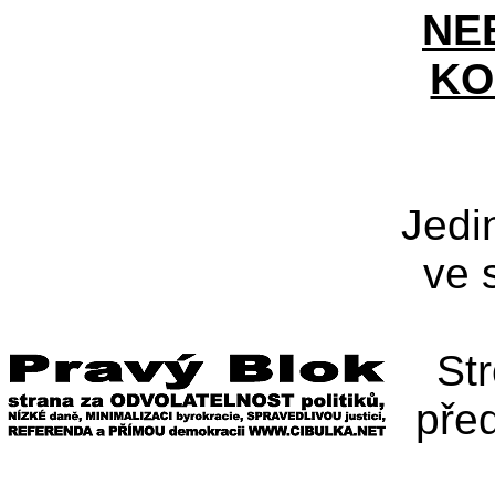
NE
KO
Jedi
ve 
St
pře