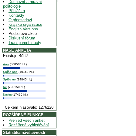
Duchovní a mravní
politologie
Přihláška
Kontakty
O předsedovi
Krajské organizace
English Versions
Podpisové akce
Diskusní fórum
Transparentni ucty
NAŠE ANKETA
Existuje Bůh?
Ano
(508504 hl.)
Spíše ano
(15160 hl.)
Spíše ne
(14845 hl.)
Ne
(720150 hl.)
Nevim
(17469 hl.)
Celkem hlasovalo: 1276128
ROZŠÍŘENÉ FUNKCE
Přehled všech anket
Rozšířené vyhledávání
Statistika návštevnosti